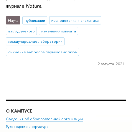
журнале
Nature
.
Наука
публикации
исследования и аналитика
взгляд ученого
изменения климата
международные лаборатории
снижение выбросов парниковых газов
2 августа 2021
О КАМПУСЕ
ОБ
Сведения об образовательной организации
Мер
Руководство и структура
Мер