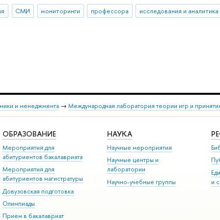
ия
СМИ
мониторинги
профессора
исследования и аналитика
мики и менеджмента
→
Международная лаборатория теории игр и принят
ОБРАЗОВАНИЕ
НАУКА
Р
Мероприятия для
Научные мероприятия
Би
абитуриентов бакалавриата
Научные центры и
Пу
Мероприятия для
лаборатории
Ед
абитуриентов магистратуры
Научно-учебные группы
и 
Довузовская подготовка
Олимпиады
Прием в бакалавриат