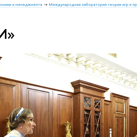
номики и менеджмента
Международная лаборатория теории игр и п
И»