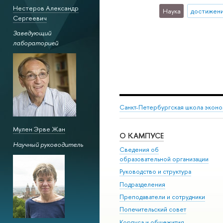
Нестеров Александр
Наука
достижен
Сергеевич
Заведующий
лабораторией
Санкт-Петербургская школа эконо
Мулен Эрве Жан
О КАМПУСЕ
Научный руководитель
Сведения об
образовательной организации
Руководство и структура
Подразделения
Преподаватели и сотрудники
Попечительский совет
Корпуса и общежития