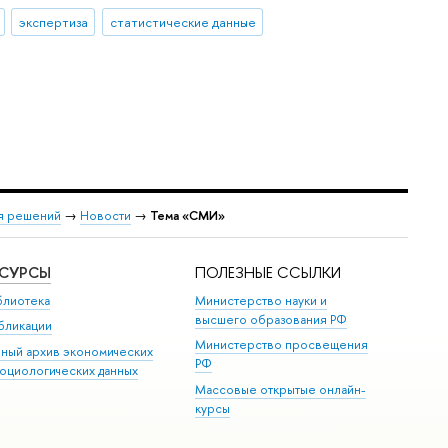
экспертиза
статистические данные
ия решений
→
Новости
→
Тема «СМИ»
ЕСУРСЫ
ПОЛЕЗНЫЕ ССЫЛКИ
блиотека
Министерство науки и
высшего образования РФ
бликации
Министерство просвещения
иный архив экономических
РФ
социологических данных
Массовые открытые онлайн-
курсы