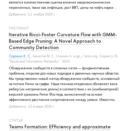
является количественная оценка влияния макроэкономических
переменных, таких как инфляция, рост ВВП, цены на нефть марки ...
Добавлено: 11 ноября 2025 г.
ПРЕПРИНТ
Iterative Ricci-Foster Curvature Flow with GMM-
Based Edge Pruning: A Novel Approach to
Community Detection
Сорокин К. С.
,
Бекетов М. Е.
,
Онучин А.
и др.
, / arxiv.org. Серия cs.SI
"Social and Information Networks ". 2025.
Обнаружение сообществ в сложных сетях — фундаментальная
проблема, открытая для новых подходов в различных научных областях.
Мы представляем новый метод обнаружения сообществ, основанный
на потоке Риччи на графах. Наша техника итеративно обновляет веса
ребер (их метрические длины) в соответствии с их (комбинаторной)
версией кривизны Риччи Фостера, вычисленной на основе
эффективного расстояния сопротивления между узлами. Известно, ...
Добавлено: 15 января 2026 г.
СТАТЬЯ
Teams formation: Efficiency and approximate