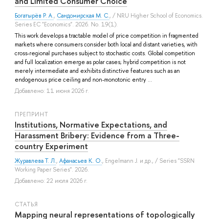
and Limited Consumer Choice
Богатырёв Р. А.
,
Сандомирская М. С.
, / NRU Higher School of Economics.
Series EC "Economics". 2026. No. 19(1).
This work develops a tractable model of price competition in fragmented
markets where consumers consider both local and distant varieties, with
cross-regional purchases subject to stochastic costs. Global competition
and full localization emerge as polar cases; hybrid competition is not
merely intermediate and exhibits distinctive features such as an
endogenous price ceiling and non-monotonic entry ...
Добавлено: 11 июня 2026 г.
ПРЕПРИНТ
Institutions, Normative Expectations, and
Harassment Bribery: Evidence from a Three-
country Experiment
Журавлева Т. Л.
,
Афанасьев К. О.
,
Engelmann J.
и др.
, / Series "SSRN
Working Paper Series". 2026.
Добавлено: 22 июля 2026 г.
СТАТЬЯ
Mapping neural representations of topologically