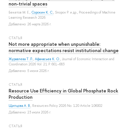
non-trivial spaces
Бекетов М. Е.
,
Сорокин К. С.
,
Snopov P.
и др.
, Proceedings of Machine
Learning Research 2026
Добавлено: 26 марта 2026 г.
СТАТЬЯ
Not more appropriate when unpunishable:
normative expectations resist institutional change
Журавлева Т. Л.
,
Афанасьев К. О.
, Journal of Economic Interaction and
Coordination 2026 Vol. 21 P. 661–683
Добавлено: 5 июня 2026 г.
СТАТЬЯ
Resource Use Efficiency in Global Phosphate Rock
Production
Щипцова А. В.
, Resources Policy 2026 No. 120 Article 106002
Добавлено: 23 июля 2026 г.
СТАТЬЯ