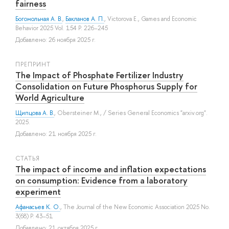
fairness
Богомольная А. В.
,
Бакланов А. П.
,
Victorova E.
, Games and Economic
Behavior 2025 Vol. 154 P. 226–245
Добавлено: 26 ноября 2025 г.
ПРЕПРИНТ
The Impact of Phosphate Fertilizer Industry
Consolidation on Future Phosphorus Supply for
World Agriculture
Щипцова А. В.
,
Obersteiner M.
, / Series General Economics "arxiv.org".
2025.
Добавлено: 21 ноября 2025 г.
СТАТЬЯ
The impact of income and inflation expectations
on consumption: Evidence from a laboratory
experiment
Афанасьев К. О.
, The Journal of the New Economic Association 2025 No.
3(68) P. 43–51
Добавлено: 21 октября 2025 г.