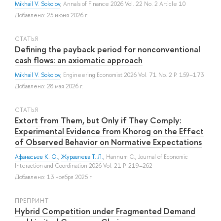
Mikhail V. Sokolov
, Annals of Finance 2026 Vol. 22 No. 2 Article 10
Добавлено: 25 июня 2026 г.
СТАТЬЯ
Defining the payback period for nonconventional
cash flows: an axiomatic approach
Mikhail V. Sokolov
, Engineering Economist 2026 Vol. 71 No. 2 P. 159–173
Добавлено: 28 мая 2026 г.
СТАТЬЯ
Extort from Them, but Only if They Comply:
Experimental Evidence from Khorog on the Effect
of Observed Behavior on Normative Expectations
Афанасьев К. О.
,
Журавлева Т. Л.
,
Hannum C.
, Journal of Economic
Interaction and Coordination 2026 Vol. 21 P. 219–262
Добавлено: 13 ноября 2025 г.
ПРЕПРИНТ
Hybrid Competition under Fragmented Demand