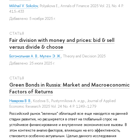
Mikhail V. Sokolov
,
Polyakova E.
, Annals of Finance 2025 Vol. 21 No. 4 P.
415–433
Добавлено: 5 ноября 2025 г.
СТАТЬЯ
Fair division with money and prices: bid & sell
versus divide & choose
Богомольная А. В.
,
Мулен Э. Ж.
, Theory and Decision 2025
Добавлено: 25 июля 2025 г.
СТАТЬЯ
Green Bonds in Russia: Market and Macroeconomic
Factors of Returns
Назарова В. В.
,
Kozlova S.
,
Pustynnikova A.
и др.
, Journal of Applied
Economic Research 2025 Vol. 24 No. 4 P. 1249–1279
Российский рынок "зеленых" облигаций все еще находится на ранней
стадии развития, но расширяется в ответ на глобальный спрос на
устойчивое финансирование и внутренние экономические вызовы. В
этом контексте анализ факторов, влияющих на его эффективность,
становится особенно актуальным. Целью данного исследования