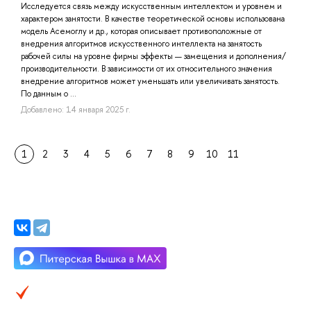
Исследуется связь между искусственным интеллектом и уровнем и
характером занятости. В качестве теоретической основы использована
модель Асемоглу и др., которая описывает противоположные от
внедрения алгоритмов искусственного интеллекта на занятость
рабочей силы на уровне фирмы эффекты — замещения и дополнения/
производительности. В зависимости от их относительного значения
внедрение алгоритмов может уменьшать или увеличивать занятость.
По данным о ...
Добавлено: 14 января 2025 г.
1
2
3
4
5
6
7
8
9
10
11