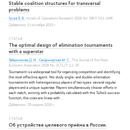
Stable coalition structures for transversal
problems
Гусев В. В.
, Annals of Operations Research 2026 Vol. 356 P. 921–948
Добавлено: 5 сентября 2025 г.
СТАТЬЯ
The optimal design of elimination tournaments
with a superstar
Табашникова Д. И.
,
Сандомирская М. С.
, The Journal of the New
Economic Association 2026 No. 2(71) P. 12–35
Tournament is a widespread tool for organizing competition and identifying
the most effective agent. We study single- and double-elimination
tournaments with heterogeneous players of two types: several regular
players and a unique superstar. Players simultaneously choose efforts in
each match, winning with a probability calculated with the Tullock success
function, the costs are linear with ...
Добавлено: 29 апреля 2026 г.
СТАТЬЯ
Об устройстве целевого приёма в России.