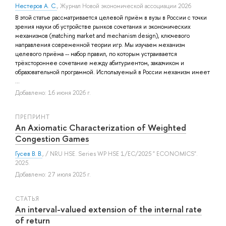
Нестеров А. С.
, Журнал Новой экономической ассоциации 2026
В этой статье рассматривается целевой приём в вузы в России с точки
зрения науки об устройстве рынков сочетания и экономических
механизмов (matching market and mechanism design), ключевого
направления современной теории игр. Мы изучаем механизм
целевого приёма -- набор правил, по которым устраивается
трёхстороннее сочетание между абитуриентом, заказчиком и
образовательной программой. Используемый в России механизм имеет
...
Добавлено: 16 июня 2026 г.
ПРЕПРИНТ
An Axiomatic Characterization of Weighted
Congestion Games
Гусев В. В.
, / NRU HSE. Series WP HSE 1/EC/2025 " ECONOMICS".
2025.
Добавлено: 27 июля 2025 г.
СТАТЬЯ
An interval-valued extension of the internal rate
of return