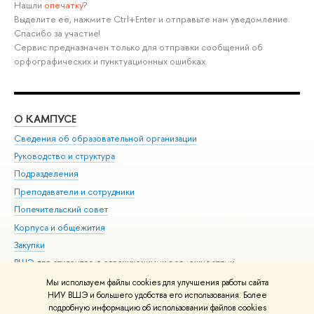
Нашли
опечатку
?
Выделите её, нажмите Ctrl+Enter и отправьте нам уведомление.
Спасибо за участие!
Сервис предназначен только для отправки сообщений об
орфографических и пунктуационных ошибках.
О КАМПУСЕ
ОБ
Сведения об образовательной организации
Мер
Руководство и структура
Мер
Подразделения
Дов
Преподаватели и сотрудники
Ол
Попечительский совет
При
Корпуса и общежития
При
Закупки
Ди
ВШЭ для студентов с ограниченными возможностями
До
здоровья и инвалидностью
Ас
Мы используем файлы cookies для улучшения работы сайта
Версия для слабовидящих
НИУ ВШЭ и большего удобства его использования. Более
Обр
подробную информацию об использовании файлов cookies
Единая платежная страница