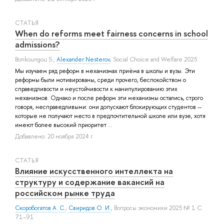
СТАТЬЯ
When do reforms meet fairness concerns in school
admissions?
Bonkoungou S.
,
Alexander Nesterov
, Social Choice and Welfare 2025
Мы изучаем ряд реформ в механизмах приёма в школы и вузы. Эти
реформы были мотивированы, среди прочего, беспокойством о
справедливости и неустойчивости к манипулированию этих
механизмов. Однако и после реформ эти механизмы остались, строго
говоря, несправедливыми: они допускают блокирующих студентов --
которые не получают место в предпочтительной школе или вузе, хотя
имеют более высокий приоритет ...
Добавлено: 20 ноября 2024 г.
СТАТЬЯ
Влияние искусственного интеллекта на
структуру и содержание вакансий на
российском рынке труда
Скоробогатов А. С.
,
Свиридов О. И.
, Вопросы экономики 2025 № 1 С.
71–91