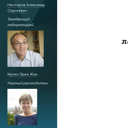
Нестеров Александр
Сергеевич
Заведующий
лабораторией
Мулен Эрве Жан
Научный руководитель