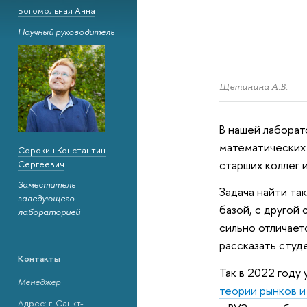
Богомольная Анна
Научный руководитель
Щетинина А.В.
В нашей лаборат
математических 
Сорокин Константин
старших коллег 
Сергеевич
Заместитель
Задача найти та
заведующего
базой, с другой
лабораторией
сильно отличает
рассказать сту
Контакты
Так в 2022 году 
Менеджер
теории рынков 
Адрес: г. Санкт-