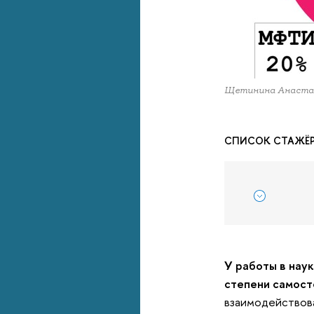
Щетинина Анастас
СПИСОК СТАЖЁ
У работы в нау
степени самост
взаимодействова