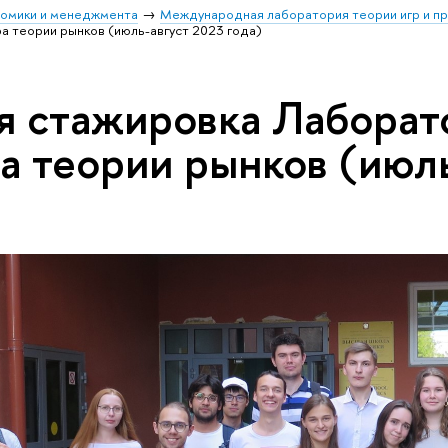
номики и менеджмента
Международная лаборатория теории игр и п
а теории рынков (июль-август 2023 года)
я стажировка Лаборато
а теории рынков (июль