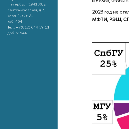
и ВУЗов, чтобы п
Петербург, 194100, ул.
Кантемировская, д. 3,
2023 год не ста
корп. 1, лит. А,
МФТИ, РЭШ, С
каб. 404
Тел.: +7(812) 644-59-11
доб. 61544