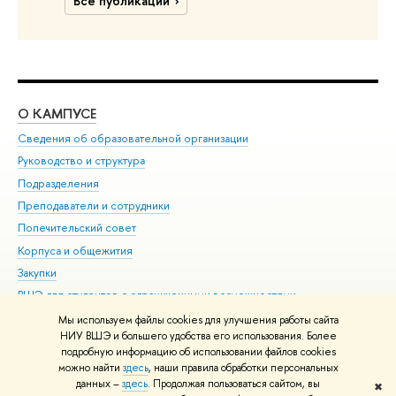
Все публикации
О КАМПУСЕ
ОБ
Сведения об образовательной организации
Мер
Руководство и структура
Мер
Подразделения
Дов
Преподаватели и сотрудники
Ол
Попечительский совет
При
Корпуса и общежития
При
Закупки
Ди
ВШЭ для студентов с ограниченными возможностями
До
здоровья и инвалидностью
Ас
Мы используем файлы cookies для улучшения работы сайта
Версия для слабовидящих
НИУ ВШЭ и большего удобства его использования. Более
Обр
подробную информацию об использовании файлов cookies
Единая платежная страница
можно найти
здесь
, наши правила обработки персональных
данных –
здесь
. Продолжая пользоваться сайтом, вы
✖