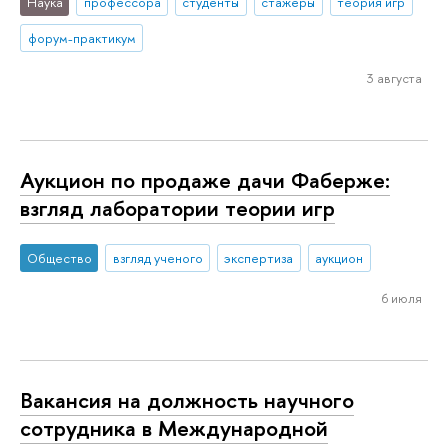
Наука
профессора
студенты
стажёры
теория игр
форум-практикум
3 августа
Аукцион по продаже дачи Фаберже:
взгляд лаборатории теории игр
Общество
взгляд ученого
экспертиза
аукцион
6 июля
Вакансия на должность научного
сотрудника в Международной