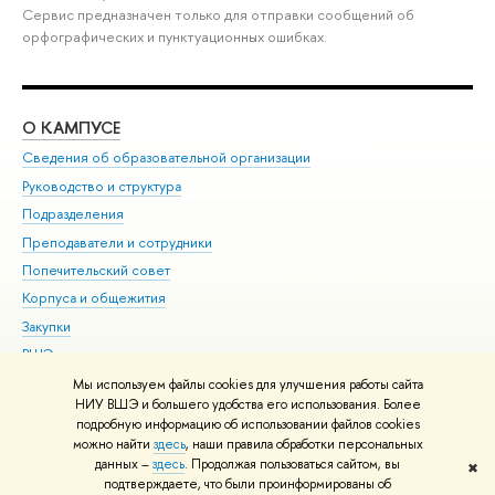
Сервис предназначен только для отправки сообщений об
орфографических и пунктуационных ошибках.
О КАМПУСЕ
ОБ
Сведения об образовательной организации
Мер
Руководство и структура
Мер
Подразделения
Дов
Преподаватели и сотрудники
Ол
Попечительский совет
При
Корпуса и общежития
При
Закупки
Ди
ВШЭ для студентов с ограниченными возможностями
До
здоровья и инвалидностью
Ас
Мы используем файлы cookies для улучшения работы сайта
Версия для слабовидящих
НИУ ВШЭ и большего удобства его использования. Более
Обр
подробную информацию об использовании файлов cookies
Единая платежная страница
можно найти
здесь
, наши правила обработки персональных
данных –
здесь
. Продолжая пользоваться сайтом, вы
✖
Редактору
подтверждаете, что были проинформированы об