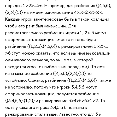
порядок 1>2>…>n. Например, для разбиения {{4,5,6},
{2,3},{1}} мы имеем ранжирование 4>5>6>2>3>1.
Каждый игрок заинтересован быть в такой коалиции
чтобы его ранг был наивысшим. Для
рассматриваемого разбиения игроки 1, 2 и 3 могут
сформировать коалицию вместе и тогда будет
разбиение {{1,2,3},{4,5,6}} с ранжированием 1>2>…
>6 (тут можно сказать, что если мы имеем коалиции
одинакового размера, то выше та, в которой
находится игрок с наибольшим порядком). То есть
изначальное разбиение {{4,5,6},{2,3},{1}} не
устойчиво. Однако, разбиение {{1,2,3},{4,5,6}} так же
не устойчиво, потому что игроки 3,4,5,6 могут
сформировать коалицию, получится разбиение
{{3,4,5,6},{1,2}} и ранжирование 3>4>5>6>1>2. То
есть у каждого игрока 3,4,5 и 6 позиция в
ранжировании стала выше. Известно, что для 3 и