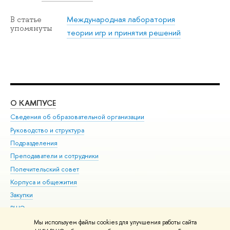
Международная лаборатория
В статье
упомянуты
теории игр и принятия решений
О КАМПУСЕ
ОБ
Сведения об образовательной организации
Мер
Руководство и структура
Мер
Подразделения
Дов
Преподаватели и сотрудники
Ол
Попечительский совет
При
Корпуса и общежития
При
Закупки
Ди
ВШЭ для студентов с ограниченными возможностями
До
здоровья и инвалидностью
Ас
Мы используем файлы cookies для улучшения работы сайта