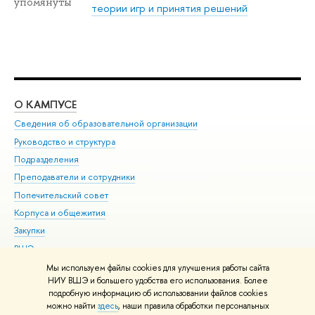
упомянуты
теории игр и принятия решений
О КАМПУСЕ
ОБ
Сведения об образовательной организации
Мер
Руководство и структура
Мер
Подразделения
Дов
Преподаватели и сотрудники
Ол
Попечительский совет
При
Корпуса и общежития
При
Закупки
Ди
ВШЭ для студентов с ограниченными возможностями
До
здоровья и инвалидностью
Ас
Мы используем файлы cookies для улучшения работы сайта
Версия для слабовидящих
НИУ ВШЭ и большего удобства его использования. Более
Обр
подробную информацию об использовании файлов cookies
Единая платежная страница
можно найти
здесь
, наши правила обработки персональных