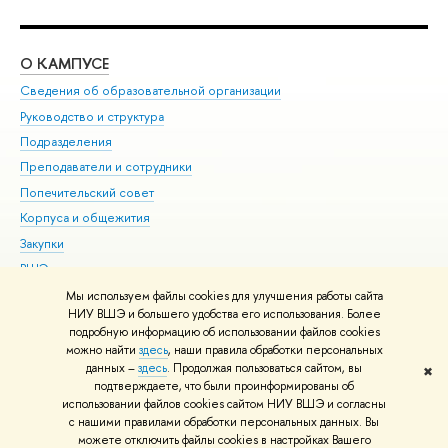
О КАМПУСЕ
ОБ
Сведения об образовательной организации
Мер
Руководство и структура
Мер
Подразделения
Дов
Преподаватели и сотрудники
Ол
Попечительский совет
При
Корпуса и общежития
При
Закупки
Ди
ВШЭ для студентов с ограниченными возможностями
До
здоровья и инвалидностью
Ас
Мы используем файлы cookies для улучшения работы сайта
Версия для слабовидящих
НИУ ВШЭ и большего удобства его использования. Более
Обр
подробную информацию об использовании файлов cookies
Единая платежная страница
можно найти
здесь
, наши правила обработки персональных
данных –
здесь
. Продолжая пользоваться сайтом, вы
✖
Редактору
подтверждаете, что были проинформированы об
© НИУ ВШЭ 1993–2026
Адреса и контакты
Условия использования
использовании файлов cookies сайтом НИУ ВШЭ и согласны
с нашими правилами обработки персональных данных. Вы
материалов
Политика конфиденциальности
Карта сайта
можете отключить файлы cookies в настройках Вашего
Шрифты HSE Sans и HSE Slab разработаны в
Школе дизайна НИУ ВШЭ