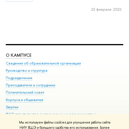
15 февраля 2022
О КАМПУСЕ
ОБ
Сведения об образовательной организации
Мер
Руководство и структура
Мер
Подразделения
Дов
Преподаватели и сотрудники
Ол
Попечительский совет
При
Корпуса и общежития
При
Закупки
Ди
ВШЭ для студентов с ограниченными возможностями
До
здоровья и инвалидностью
Ас
Мы используем файлы cookies для улучшения работы сайта
Версия для слабовидящих
НИУ ВШЭ и большего удобства его использования. Более
Обр