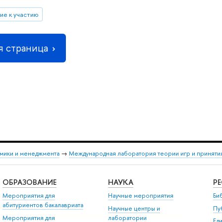
ие к участию
 страница
мики и менеджмента
→
Международная лаборатория теории игр и принят
ОБРАЗОВАНИЕ
НАУКА
Р
Мероприятия для
Научные мероприятия
Би
абитуриентов бакалавриата
Научные центры и
Пу
Мероприятия для
лаборатории
Ед