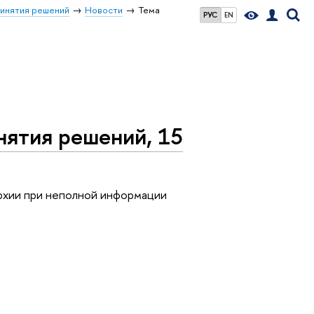
ринятия решений
Новости
Тема
РУС
EN
нятия решений, 15
архии при неполной информации