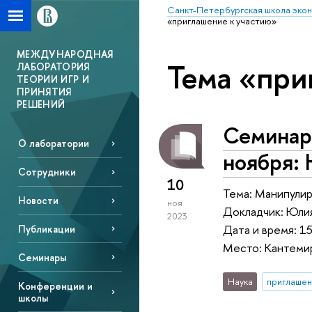
Санкт-Петербургская школа эко
«приглашение к участию»
МЕЖДУНАРОДНАЯ
Тема «при
ЛАБОРАТОРИЯ
ТЕОРИИ ИГР И
ПРИНЯТИЯ
РЕШЕНИЙ
Семинар 
О лаборатории
ноября:
Сотрудники
10
Тема: Манипулир
Новости
ноя
Докладчик: Юли
2023
Дата и время: 15
Публикации
Место: Кантемир
Семинары
Наука
приглашен
Конференции и
школы