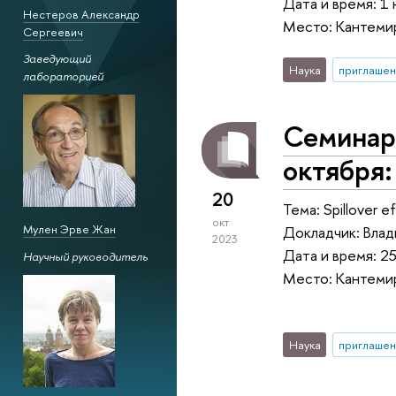
Дата и время: 1 
Нестеров Александр
Место: Кантемир
Сергеевич
Заведующий
Наука
приглашен
лабораторией
Семинар 
октября:
20
Тема: Spillover e
окт
Мулен Эрве Жан
Докладчик: Вла
2023
Дата и время: 25
Научный руководитель
Место: Кантемир
Наука
приглашен