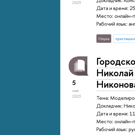
Докладчик: Конс
2023
Дата и время: 25
Место: онлайн-
Рабочий язык: ан
Наука
приглашен
Городск
Николай
Никонов
5
мая
2023
Тема: Моделиров
Докладчик: Ник
Дата и время: 11
Место: онлайн-
Рабочий язык: ру