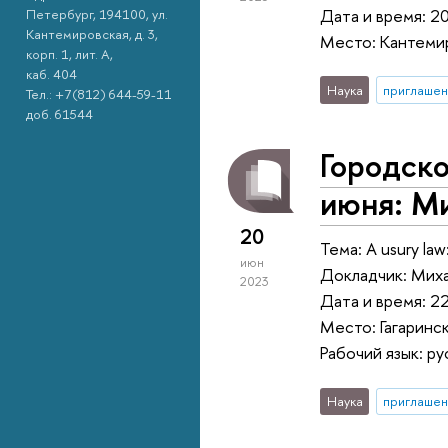
Дата и время: 2
Петербург, 194100, ул.
Кантемировская, д. 3,
Место: Кантемир
корп. 1, лит. А,
каб. 404
Наука
приглашен
Тел.: +7(812) 644-59-11
доб. 61544
Городск
июня: М
20
Тема: A usury law: 
июн
Докладчик: Мих
2023
Дата и время: 22
Место: Гагаринск
Рабочий язык: ру
Наука
приглашен