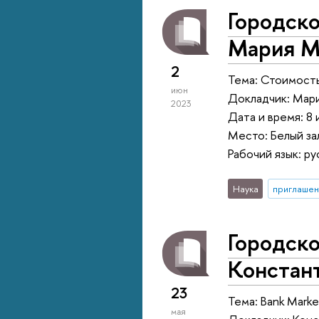
Городск
Мария М
2
Тема: Стоимость
июн
Докладчик: Мар
2023
Дата и время: 8 
Место: Белый зал
Рабочий язык: ру
Наука
приглашен
Городск
Констан
23
Тема: Bank Market
мая