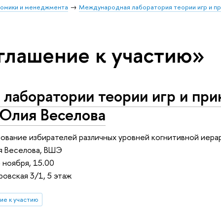
номики и менеджмента
Международная лаборатория теории игр и п
глашение к участию»
лаборатории теории игр и при
 Юлия Веселова
ование избирателей различных уровней когнитивной иер
я Веселова, ВШЭ
 ноября, 15.00
овская 3/1, 5 этаж
ие к участию