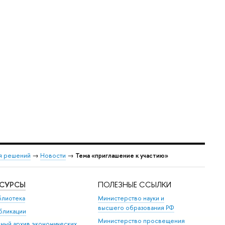
ия решений
→
Новости
→
Тема «приглашение к участию»
ЕСУРСЫ
ПОЛЕЗНЫЕ ССЫЛКИ
блиотека
Министерство науки и
высшего образования РФ
бликации
Министерство просвещения
иный архив экономических