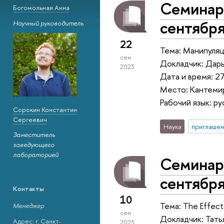
Семинар 
Богомольная Анна
сентября
Научный руководитель
22
Тема: Манипуляци
сен
Докладчик: Дарь
2023
Дата и время: 2
Место: Кантемир
Рабочий язык: ру
Сорокин Константин
Сергеевич
Наука
приглашен
Заместитель
заведующего
лабораторией
Семинар 
сентября
Контакты
10
Тема: The Effect
Менеджер
сен
Докладчик: Тать
Адрес: г. Санкт-
2023