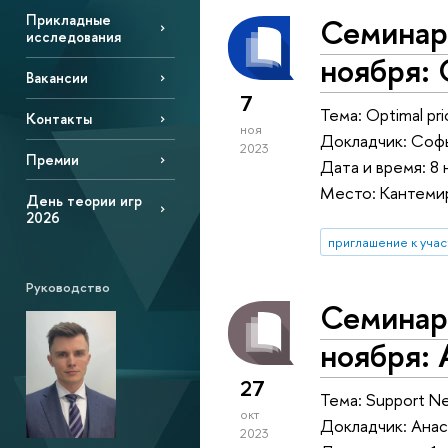
Семинар 
Прикладные
исследования
ноября: 
Вакансии
7
Тема: Optimal pri
Контакты
ноя
Докладчик: Соф
2023
Премии
Дата и время: 8 
Место: Кантемир
День теории игр
2026
приглашение к уча
Руководство
Семинар 
ноября:
27
Тема: Support Ne
окт
Докладчик: Ана
2023